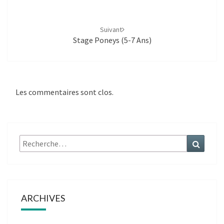
Navigation
d'article
Suivant
Stage Poneys (5-7 Ans)
Les commentaires sont clos.
Rechercher :
Recher
ARCHIVES