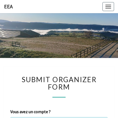
EEA
Togg
navig
EEA
Equitation
Ethologique
Altyrac
SUBMIT
SUBMIT ORGANIZER
ORGANIZER
FORM
FORM
Vous avez un compte ?