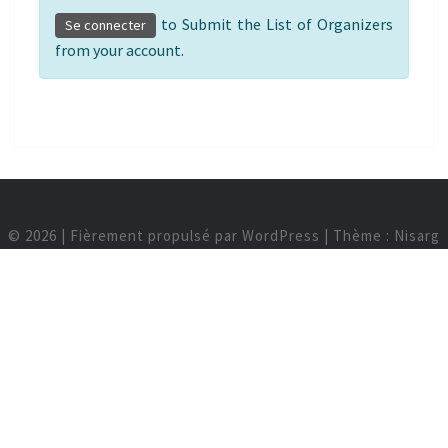
to Submit the List of Organizers
Se connecter
from your account.
© 2026
|
Fièrement propulsé par
WordPress
|
Thème :
Nisarg